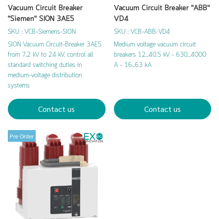
Vacuum Circuit Breaker
Vacuum Circuit Breaker "ABB"
"Siemen" SION 3AE5
VD4
SKU : VCB-Siemens-SION
SKU : VCB-ABB-VD4
SION Vacuum Circuit-Breaker 3AE5
Medium voltage vacuum circuit
from 7.2 kV to 24 kV, control all
breakers 12...40.5 kV - 630...4000
standard switching duties in
A - 16...63 kA
medium-voltage distribution
systems
Contact us
Contact us
Pre Order