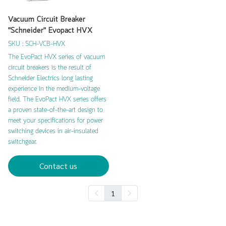
Vacuum Circuit Breaker
"Schneider" Evopact HVX
SKU : SCH-VCB-HVX
The EvoPact HVX series of vacuum
circuit breakers is the result of
Schneider Electrics long lasting
experience in the medium-voltage
field. The EvoPact HVX series offers
a proven state-of-the-art design to
meet your specifications for power
switching devices in air-insulated
switchgear.
Contact us
1