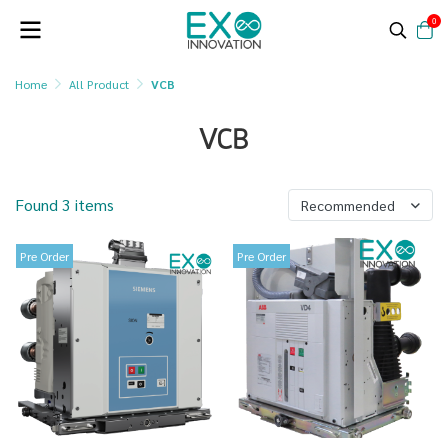
0
Home
All Product
VCB
VCB
Found 3 items
Recommended
Pre Order
Pre Order