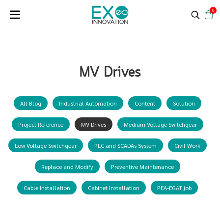
0
MV Drives
All Blog
Industrial Automation
Content
Solution
Project Reference
MV Drives
Medium Voltage Switchgear
Low Voltage Switchgear
PLC and SCADAs System
Civil Work
Replace and Modify
Preventive Maintenance
Cable Installation
Cabinet Installation
PEA-EGAT job